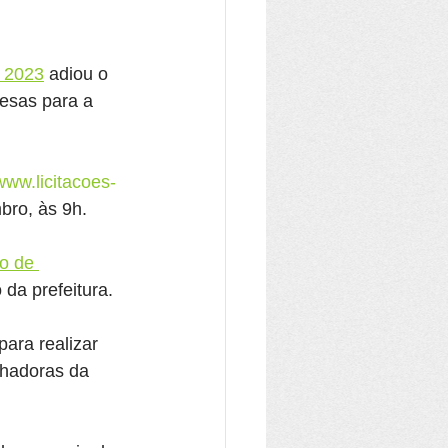
e 2023
 adiou o 
resas para a 
/www.licitacoes-
bro, às 9h.
o de 
da prefeitura.
 para realizar 
hadoras da 