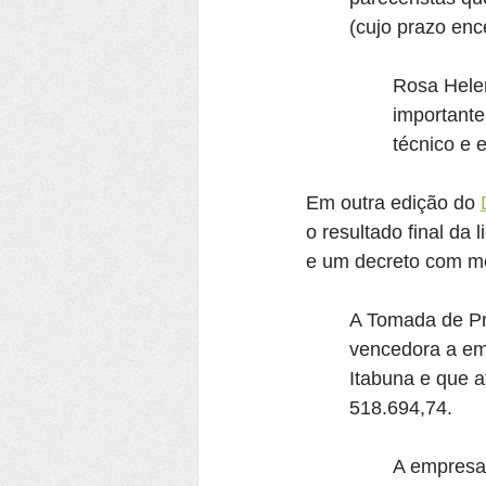
(cujo prazo enc
Rosa Helen
importante
técnico e 
Em outra edição do 
o resultado final da
e um decreto com m
A Tomada de Pr
vencedora a emp
Itabuna e que a
518.694,74.
A empresa 