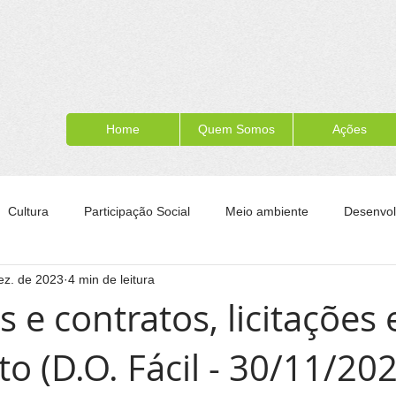
Home
Quem Somos
Ações
Cultura
Participação Social
Meio ambiente
Desenvol
ez. de 2023
4 min de leitura
ípe
Formação para a cidadania
Turismo
Esporte
s e contratos, licitações 
o (D.O. Fácil - 30/11/202