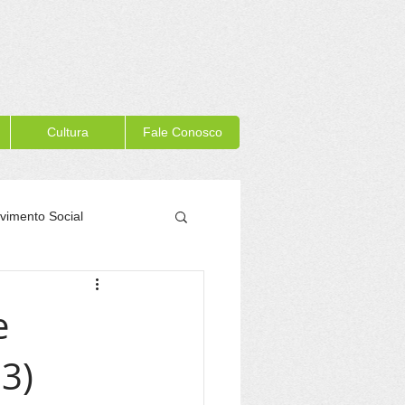
Cultura
Fale Conosco
vimento Social
Memória Itacaré
e
3)