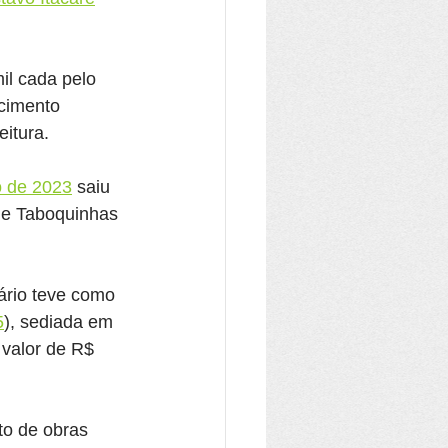
l cada pelo 
cimento 
eitura.
o de 2023
 saiu 
 de Taboquinhas 
ário teve como 
5
), sediada em 
 valor de R$ 
to de obras 