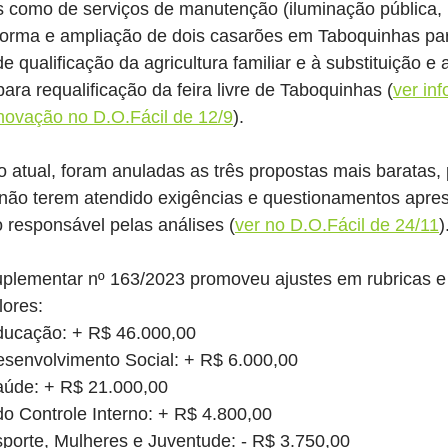
s como de serviços de manutenção (iluminação pública, 
forma e ampliação de dois casarões em Taboquinhas par
e qualificação da agricultura familiar e à substituição e
para requalificação da feira livre de Taboquinhas (
ver in
novação no D.O.Fácil de 12/9
).
ão atual, foram anuladas as três propostas mais baratas, 
ão terem atendido exigências e questionamentos apres
 responsável pelas análises (
ver no D.O.Fácil de 24/11
)
uplementar nº 163/2023 promoveu ajustes em rubricas 
lores:
ducação: + R$ 46.000,00
esenvolvimento Social: + R$ 6.000,00
aúde: + R$ 21.000,00
o Controle Interno: + R$ 4.800,00
sporte, Mulheres e Juventude: - R$ 3.750,00