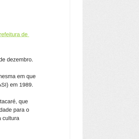
refeitura de 
 de dezembro.
a mesma em que 
(ASI) em 1989.
tacaré, que 
dade para o 
 cultura 