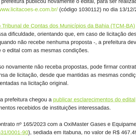
 prefeitura publicou novamente o edital, 
para ser realiza
/www.licitacoes-e.com.br/
 (código 1030112) no dia 13/12/
 Tribunal de Contas dos Municípios da Bahia (TCM-BA)
ssa dificuldade, orientando que, em caso de licitação de
ando não recebe nenhuma proposta -, a prefeitura deve
 o edital com as mesmas condições.
so novamente não receba propostas, pode firmar contrat
nsa de licitação, desde que mantidas as mesmas condiç
entadas na licitação original.
a prefeitura chegou a 
publicar esclarecimentos do edital
entos recebidos de instituições interessadas.
ontrato nº 165/2023 com a 
OxiMaster Gases e Equipame
631/0001-90
), sediada em Itabuna, no valor de R$ 467.4