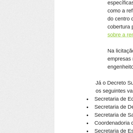
específica
como a re
do centro d
cobertura 
sobre a re
Na licitaç
empresas n
engenheito
Já o Decreto S
os seguintes va
Secretaria de E
Secretaria de D
Secretaria de S
Coordenadoria d
Secretaria de E