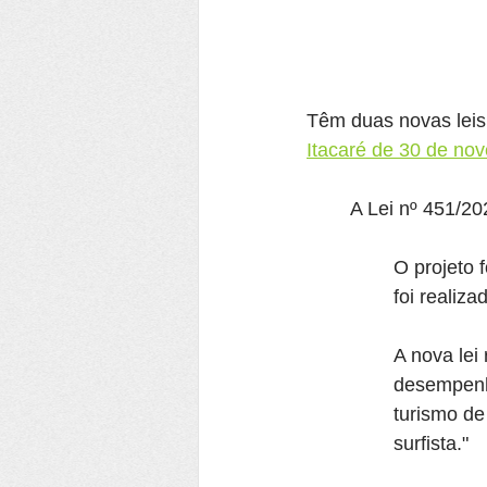
Têm duas novas leis
Itacaré de 30 de no
A Lei nº 451/2
O projeto 
foi realiz
A nova lei
desempenho
turismo de
surfista."