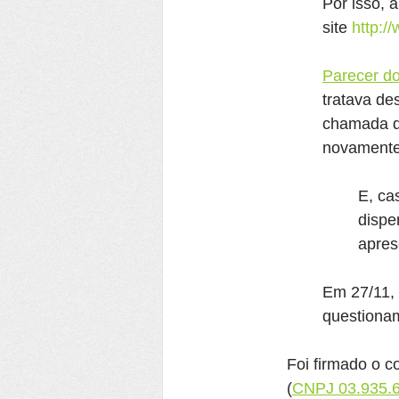
Por isso, a
site 
http:/
Parecer do
tratava de
chamada qu
novamente
E, ca
dispe
apres
Em 27/11, 
questionam
Foi firmado o c
(
CNPJ 03.935.