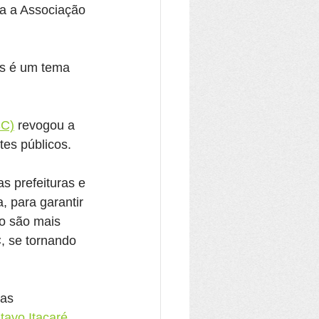
ra a Associação 
is é um tema 
SC)
 revogou a 
tes públicos.
s prefeituras e 
 para garantir 
ão são mais 
, se tornando 
as 
tavo Itacaré