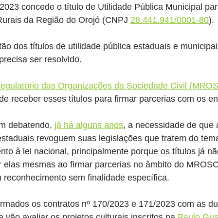
/2023 concede o título de Utilidade Pública Municipal pa
Rurais da Região do Orojó (CNPJ 
28.441.941/0001-80
).
ão dos títulos de utilidade pública estaduais e municipa
precisa ser resolvido.
egulatório das Organizações da Sociedade Civil (MRO
de receber esses títulos para firmar parcerias com os en
em debatendo, 
já há alguns anos
, a necessidade de que a
staduais revoguem suas legislações que tratem do tema,
nto à lei nacional, principalmente porque os títulos já n
r elas mesmas ao firmar parcerias no âmbito do MROSC
reconhecimento sem finalidade específica.
firmados os contratos nº 170/2023 e 171/2023 com as du
 vão avaliar os projetos culturais inscritos na 
Paulo Gus