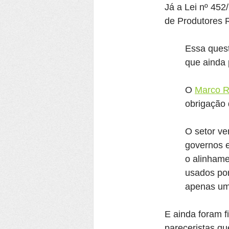
Já a Lei nº 452
de Produtores 
Essa quest
que ainda 
O 
Marco R
obrigação 
O setor v
governos e
o alinhame
usados po
apenas um 
E ainda foram 
pareceristas que