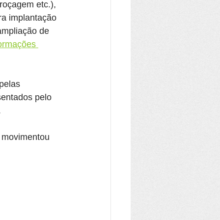
roçagem etc.), 
a implantação 
 ampliação de 
formações 
pelas 
entados pelo 
.
e movimentou 