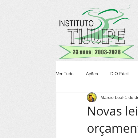
Ver Tudo
Ações
D.O.Fácil
Márcio Leal
1 de d
Agricultura
Transparência Tiju
Novas lei
orçament
Conheça Itacaré