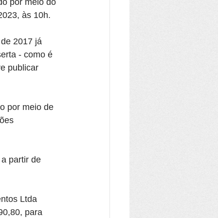
do por meio do 
2023, às 10h.
 de 2017 já 
serta - como é 
 publicar 
o por meio de 
ões 
 a partir de 
ntos Ltda 
90,80, para 