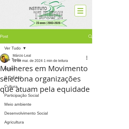
Post
Ver Tudo
Márcio Leal
Ver Tudo
11 de mai. de 2024
1 min de leitura
Mulheres em Movimento
Ações
seleciona organizações
D.O.Fácil
que atuam pela equidade
Cultura
Participação Social
Meio ambiente
Desenvolvimento Social
Agricultura