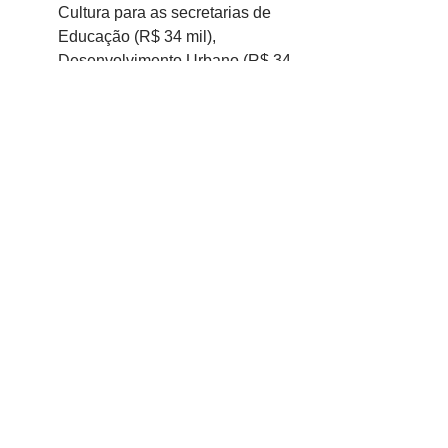
Cultura para as secretarias de 
Educação (R$ 34 mil), 
Desenvolvimento Urbano (R$ 34 
mil) e de Desenvolvimento Social 
(R$ 7 mil).
E o Decreto Suplementar nº 
155/2023 fez as seguintes 
movimentações:
Secretaria de Administração: + R$ 
4.100,00
Secretaria de Finanças: - R$ 
4.100,00
Secretaria de Educação: + R$ 
48.500,00
Secretaria de Desenvolvimento 
Urbano: + R$ 54.000,00
Secretaria de Saúde: - R$ 