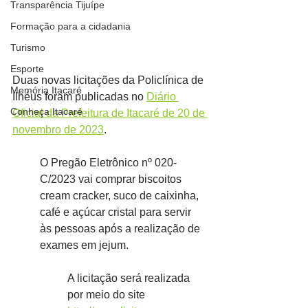
Transparência Tijuípe
Formação para a cidadania
Turismo
Esporte
Duas novas licitações da Policlínica de 
Memória Itacaré
Ilhéus foram publicadas no 
Diário 
Conheça Itacaré
Oficial da Prefeitura de Itacaré de 20 de 
novembro de 2023
.
O Pregão Eletrônico nº 020-
C/2023 vai comprar biscoitos 
cream cracker, suco de caixinha, 
café e açúcar cristal para servir 
às pessoas após a realização de 
exames em jejum.
A licitação será realizada 
por meio do site 