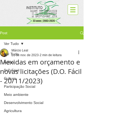
Post
Ver Tudo
Márcio Leal
Ver Tudo
21 de nov. de 2023
2 min de leitura
Mexidas em orçamento e
Ações
novas licitações (D.O. Fácil
D.O.Fácil
- 20/11/2023)
Cultura
Participação Social
Meio ambiente
Desenvolvimento Social
Agricultura