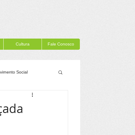
Cultura
Fale Conosco
vimento Social
Memória Itacaré
nçada