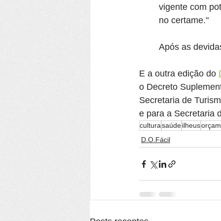
vigente com pot
no certame."
Após as devida
E a outra edição do 
o Decreto Suplement
Secretaria de Turism
e para a Secretaria 
cultura
saúde
ilheus
orçam
D.O.Fácil