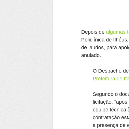
Depois de 
algumas t
Policlínica de Ilhéu
de laudos, para apoi
anulado.
O Despacho de A
Prefeitura de I
Segundo o docum
licitação: "apó
equipe técnica 
contratação es
a presença de e