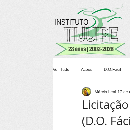
Ver Tudo
Ações
D.O.Fácil
Márcio Leal
17 de 
Agricultura
Transparência Tiju
Licitação
(D.O. Fác
Conheça Itacaré