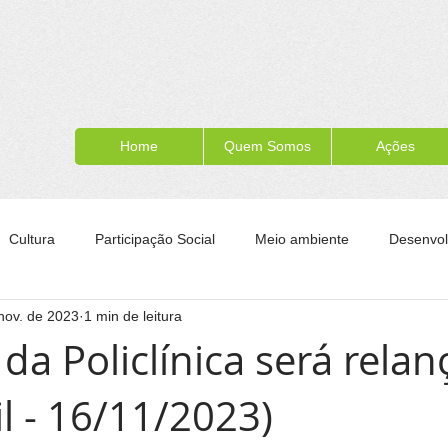
Home
Quem Somos
Ações
Cultura
Participação Social
Meio ambiente
Desenvol
nov. de 2023
1 min de leitura
ípe
Formação para a cidadania
Turismo
Esporte
 da Policlínica será rela
il - 16/11/2023)