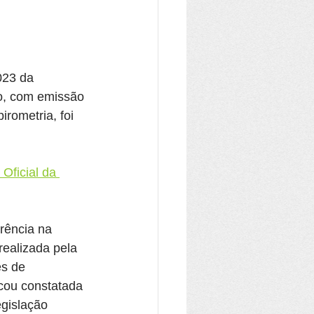
023 da 
co, com emissão 
rometria, foi 
 Oficial da 
rência na 
realizada pela 
s de 
cou constatada 
gislação 