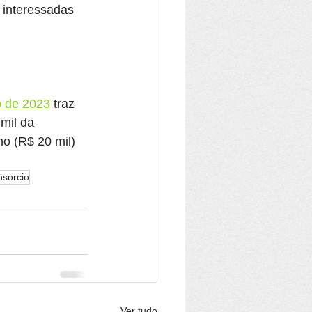
 interessadas 
o de 2023
 traz 
mil da 
o (R$ 20 mil) 
nsorcio
Ver tudo