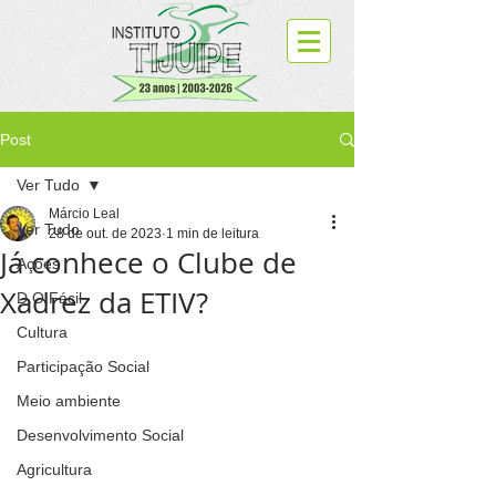
Post
Ver Tudo
Márcio Leal
Ver Tudo
28 de out. de 2023
1 min de leitura
Já conhece o Clube de
Ações
Xadrez da ETIV?
D.O.Fácil
Cultura
Participação Social
Meio ambiente
Desenvolvimento Social
Agricultura