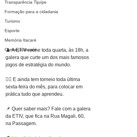
Transparência Tijuípe
Formação para a cidadania
Turismo
Esporte
Memória Itacaré
Conheça Itacaré
♟️ A ETIV reúne toda quarta, às 18h, a 
galera que curte um dos mais famosos 
jogos de estratégia do mundo.
👍🏿 E ainda tem torneio toda última 
sexta-feira do mês, para colocar em 
prática tudo que aprendeu.
📌 Quer saber mais? Fale com a galera 
da ETIV, que fica na Rua Magali, 60, 
na Passagem.