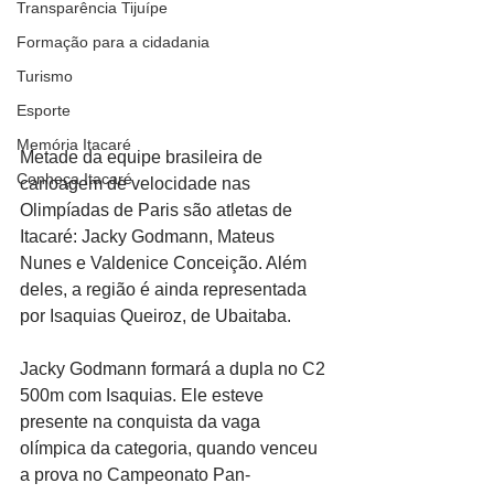
Transparência Tijuípe
Formação para a cidadania
Turismo
Esporte
Memória Itacaré
Metade da equipe brasileira de 
Conheça Itacaré
canoagem de velocidade nas 
Olimpíadas de Paris são atletas de 
Itacaré: Jacky Godmann, Mateus 
Nunes e Valdenice Conceição. Além 
deles, a região é ainda representada 
por Isaquias Queiroz, de Ubaitaba.
Jacky Godmann formará a dupla no C2 
500m com Isaquias. Ele esteve 
presente na conquista da vaga 
olímpica da categoria, quando venceu 
a prova no Campeonato Pan-