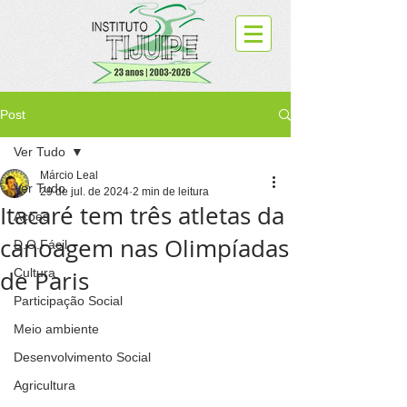
Post
Ver Tudo
Márcio Leal
Ver Tudo
29 de jul. de 2024
2 min de leitura
Itacaré tem três atletas da
Ações
canoagem nas Olimpíadas
D.O.Fácil
de Paris
Cultura
Participação Social
Meio ambiente
Desenvolvimento Social
Agricultura