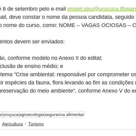
é 8 de setembro pelo e-mail 
prosel.sisu@urucuca.ifbaian
mail, deve constar o nome da pessoa candidata, seguido
 do nome do curso, como: NOME – VAGAS OCIOSAS –
entos devem ser enviados:
ão, conforme modelo no Anexo II do edital;
nclusão de ensino médio; e
ema "Crise ambiental: responsável por comprometer os
uir espécies da fauna, flora levando ao fim as condições
 preservação do meio ambiente", conforme Anexo V do ed
mo
uruçuca
agroecologia
seguranca alimentar
Agricultura
Turismo