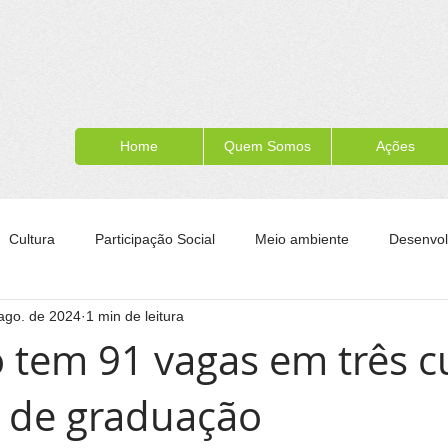
Home
Quem Somos
Ações
Cultura
Participação Social
Meio ambiente
Desenvol
ago. de 2024
1 min de leitura
ípe
Formação para a cidadania
Turismo
Esporte
o tem 91 vagas em três c
s de graduação