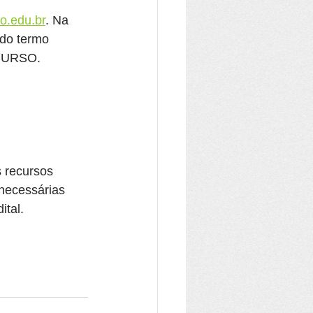
o.edu.br
. Na 
 do termo 
 CURSO.
 recursos 
 necessárias 
ital.