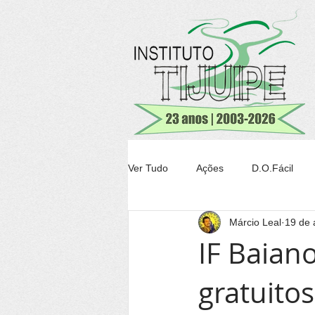
Ver Tudo
Ações
D.O.Fácil
Márcio Leal
19 de 
Agricultura
Transparência Tiju
IF Baian
gratuito
Conheça Itacaré