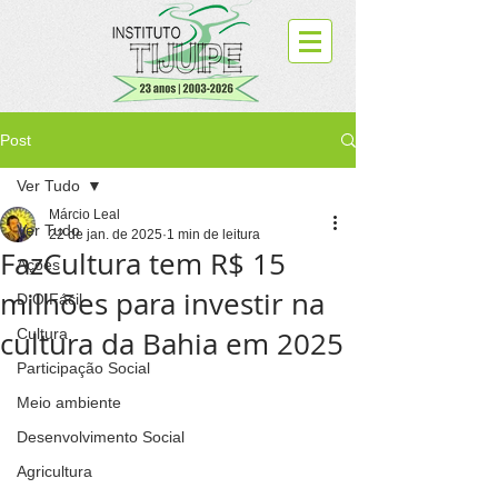
Post
Ver Tudo
Márcio Leal
Ver Tudo
22 de jan. de 2025
1 min de leitura
FazCultura tem R$ 15
Ações
milhões para investir na
D.O.Fácil
cultura da Bahia em 2025
Cultura
Participação Social
Meio ambiente
Desenvolvimento Social
Agricultura