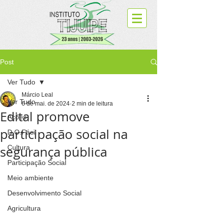
Post
Ver Tudo
Márcio Leal
Ver Tudo
6 de mai. de 2024
2 min de leitura
Edital promove
Ações
participação social na
D.O.Fácil
segurança pública
Cultura
Participação Social
Meio ambiente
Desenvolvimento Social
Agricultura