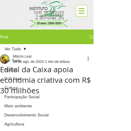
Post
Ver Tudo
Márcio Leal
Ver Tudo
19 de ago. de 2024
1 min de leitura
Edital da Caixa apoia
Ações
economia criativa com R$
D.O.Fácil
30 milhões
Cultura
Participação Social
Meio ambiente
Desenvolvimento Social
Agricultura