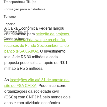
Transparência Tijuípe
Formação para a cidadania
Turismo
Esporte
A Caixa Econômica Federal lançou 
Memória Itacaré
chamamento para 
seleção de projetos 
Conheça Itacaré
de economia criativa que receberão 
recursos do Fundo Socioambiental do 
banco (FSA CAIXA)
. O investimento 
total é de R$ 30 milhões e cada 
proposta pode solicitar apoio de R$ 1 
milhão a R$ 5 milhões.
As 
inscrições vão até 31 de agosto no 
site do FSA CAIXA
. Podem concorrer 
organizações da sociedade civil 
(OSCs) com CNPJ há pelo menos dois 
anos e com atividade econômica 