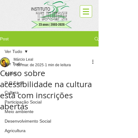
Post
Ver Tudo
Márcio Leal
Ver Tudo
7 de mar. de 2025
1 min de leitura
Curso sobre
Ações
acessibilidade na cultura
D.O.Fácil
está com inscrições
Cultura
Participação Social
abertas
Meio ambiente
Desenvolvimento Social
Agricultura