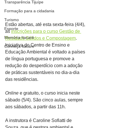
Transparência Tijuípe
Formação para a cidadania
Turismo
Estão abertas, até esta sexta-feira (4/4), 
Esporte
as 
inscrições para o curso Gestão de 
Memória Itacaré
Resíduos Sólidos e Compostagem
. 
Iniciativa do Centro de Ensino e 
Conheça Itacaré
Educação Ambiental é voltado a países 
de língua portuguesa e promove a 
redução do desperdício com a adoção 
de práticas sustentáveis no dia-a-dia 
das residências.
Online
 e gratuito, o curso inicia neste 
sábado (5/4). São cinco aulas, sempre 
aos sábados, a partir das 11h.
A instrutora é Caroline Sofiatti de 
Souza, que é gestora ambiental e 