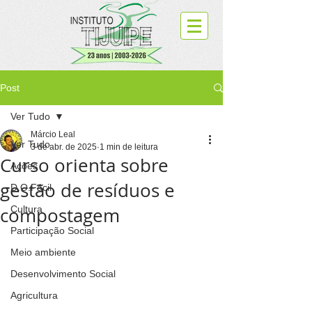
Post
Ver Tudo
Márcio Leal
Ver Tudo
3 de abr. de 2025
1 min de leitura
Curso orienta sobre
Ações
gestão de resíduos e
D.O.Fácil
compostagem
Cultura
Participação Social
Meio ambiente
Desenvolvimento Social
Agricultura