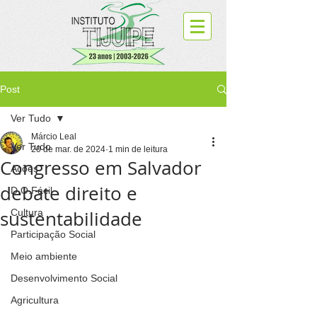
Post
Ver Tudo
Márcio Leal
Ver Tudo
20 de mar. de 2024
1 min de leitura
Congresso em Salvador
Ações
debate direito e
D.O.Fácil
sustentabilidade
Cultura
Participação Social
Meio ambiente
Desenvolvimento Social
Agricultura