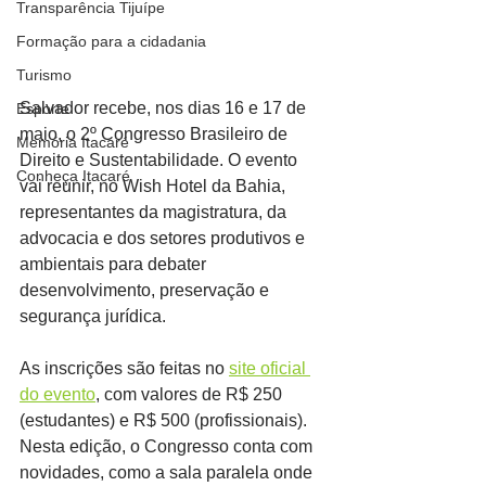
Transparência Tijuípe
Formação para a cidadania
Turismo
Salvador recebe, nos dias 16 e 17 de 
Esporte
maio, o 2º Congresso Brasileiro de 
Memória Itacaré
Direito e Sustentabilidade. O evento 
Conheça Itacaré
vai reunir, no Wish Hotel da Bahia, 
representantes da magistratura, da 
advocacia e dos setores produtivos e 
ambientais para debater 
desenvolvimento, preservação e 
segurança jurídica.
As inscrições são feitas no 
site oficial 
do evento
, com valores de R$ 250 
(estudantes) e R$ 500 (profissionais). 
Nesta edição, o Congresso conta com 
novidades, como a sala paralela onde 