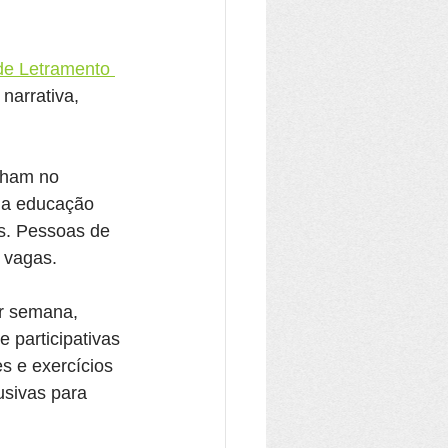
 de Letramento 
narrativa, 
lham no 
 da educação 
s. Pessoas de 
 vagas.
or semana, 
 participativas 
s e exercícios 
usivas para 