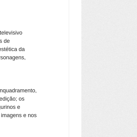
elevisivo 
s de 
stética da 
rsonagens, 
enquadramento, 
edição; os 
urinos e 
s imagens e nos 