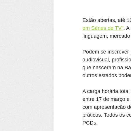
Estão abertas, até 1
em Séries de TV"
. A
linguagem, mercado e
Podem se inscrever 
audiovisual, profiss
que nasceram na Bah
outros estados pode
A carga horária tota
entre 17 de março e 
com apresentação de
práticos. Todos os c
PCDs.