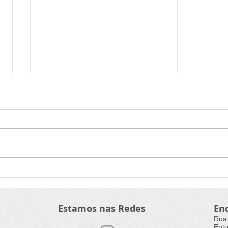
Trilha sonora para artes ao
Naçõ
vivo é tema de curso
pape
gratuito
incl
Estamos nas Redes
En
Rua
Ento