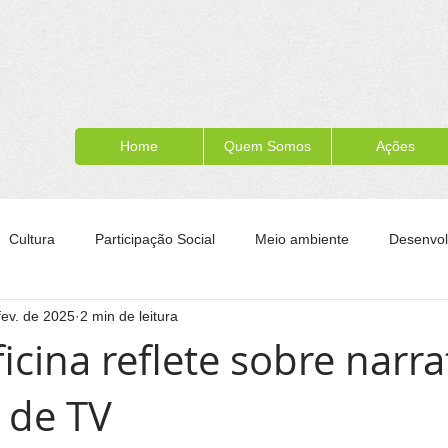
Home
Quem Somos
Ações
Cultura
Participação Social
Meio ambiente
Desenvol
fev. de 2025
2 min de leitura
ípe
Formação para a cidadania
Turismo
Esporte
icina reflete sobre narra
s de TV