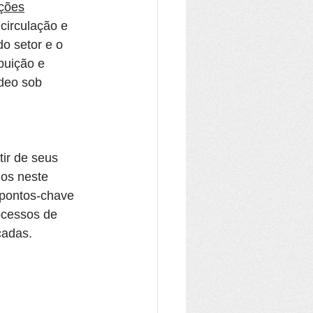
uções
circulação e 
o setor e o 
buição e 
deo sob 
ir de seus 
os neste 
 pontos-chave 
ocessos de 
çadas.