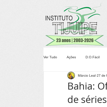
Ver Tudo
Ações
D.O.Fácil
Márcio Leal
27 de 
Agricultura
Transparência Tiju
Bahia: Of
de série
Conheça Itacaré