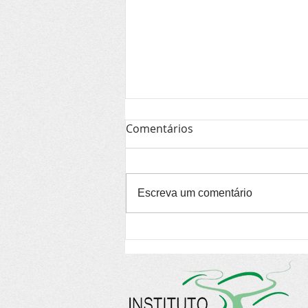
Comentários
Escreva um comentário
Encontro em abril debate
produção audiovisual do
interior da Bahia