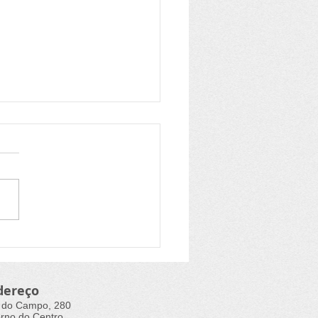
es Unidas destaca
l da cultura para a
usão nas cidades
dereço
 do Campo, 280
rno do Centro