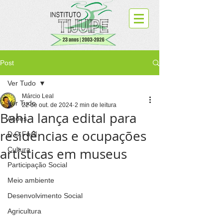
Post
Ver Tudo
Márcio Leal
Ver Tudo
22 de out. de 2024
2 min de leitura
Bahia lança edital para
Ações
residências e ocupações
D.O.Fácil
artísticas em museus
Cultura
Participação Social
Meio ambiente
Desenvolvimento Social
Agricultura