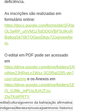
deficiência.
As inscrições são realizadas em 
formulário online: 
https://docs.google.com/forms/d/e/1FAIp
QLSeRP_uhVM1zToEtQGVBF5UIKxR
Bg6oqSk70kTQGwxDkgv7Zog/viewfor
m
.
O edital em PDF pode ser acessado 
em 
https://drive.google.com/drive/folders/1N
oWgn2JHRwLn1Wsz-3G5f5qI33I5-vtn?
usp=sharing
 e os Anexos em 
https://drive.google.com/drive/folders/1E
jS_GJMc_mPUpJUAJTzs-
ZlgTKdjPRTY
.
edital
cultura
governo da bahia
ação afirmativa
indigenas
literatura
musica
patrimonio historico