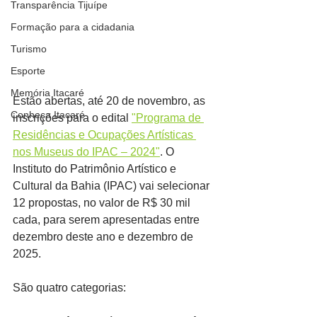
Transparência Tijuípe
Formação para a cidadania
Turismo
Esporte
Memória Itacaré
Estão abertas, até 20 de novembro, as 
Conheça Itacaré
inscrições para o edital 
"Programa de 
Residências e Ocupações Artísticas 
nos Museus do IPAC – 2024"
. O 
Instituto do Patrimônio Artístico e 
Cultural da Bahia (IPAC) vai selecionar 
12 propostas, no valor de R$ 30 mil 
cada, para serem apresentadas entre 
dezembro deste ano e dezembro de 
2025.
São quatro categorias: