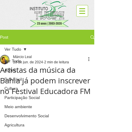
Post
Ver Tudo
Márcio Leal
Ver Tudo
13 de jun. de 2024
2 min de leitura
Artistas da música da
Ações
Bahia já podem inscrever
D.O.Fácil
no Festival Educadora FM
Cultura
Participação Social
Meio ambiente
Desenvolvimento Social
Agricultura