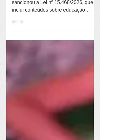
O presidente Luiz Inácio Lula da Silva
sancionou a Lei nº 15.468/2026, que
inclui conteúdos sobre educação
política e direitos da cidadania no
currículo obrigatório da educação
básica de todo o país. A nova lei foi
publicada no Diário Oficial da União
em 14 de julho. A Lei de Diretrizes e
Bases da Educação Nacional (LDB) já
determina que os currículos da
educação infantil, do ensino
fundamental e do ensino médio
abranjam o estudo da realidade social
e política, especialmente