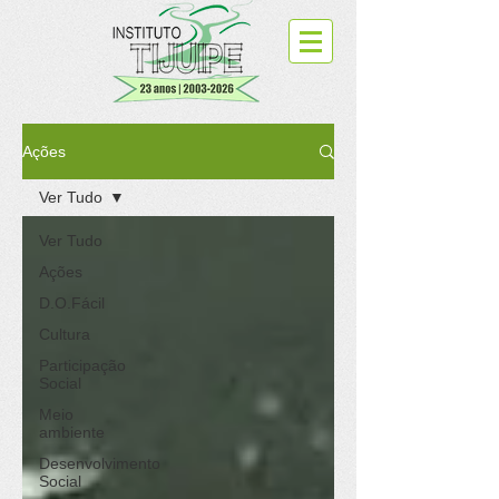
Ações
Ver Tudo
Ver Tudo
Ações
D.O.Fácil
Cultura
Participação
Social
Meio
ambiente
Desenvolvimento
Social