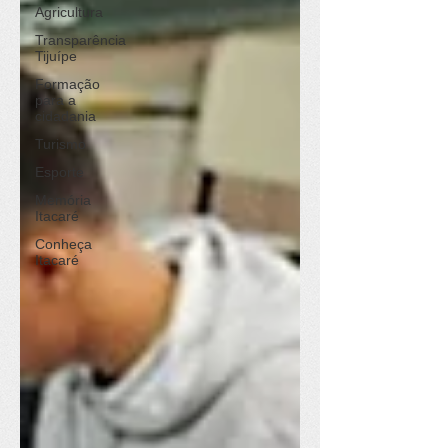
Agricultura
Transparência
Tijuípe
Formação
para a
cidadania
Turismo
Esporte
Memória
Itacaré
Conheça
Itacaré