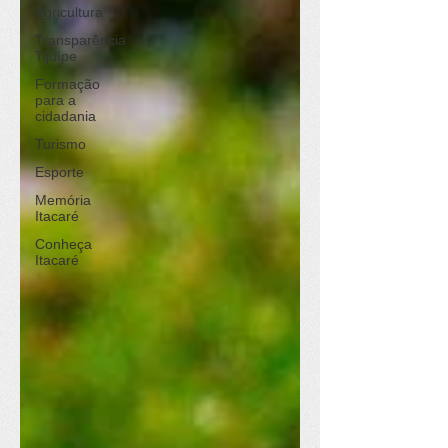
Agricultura
Transparência
Tijuípe
Formação
para a
cidadania
Turismo
Esporte
Memória
Itacaré
Conheça
Itacaré