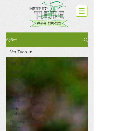
Ações
Ver Tudo
Ver Tudo
Ações
D.O.Fácil
Cultura
Participação
Social
Meio
ambiente
Desenvolvimento
Social