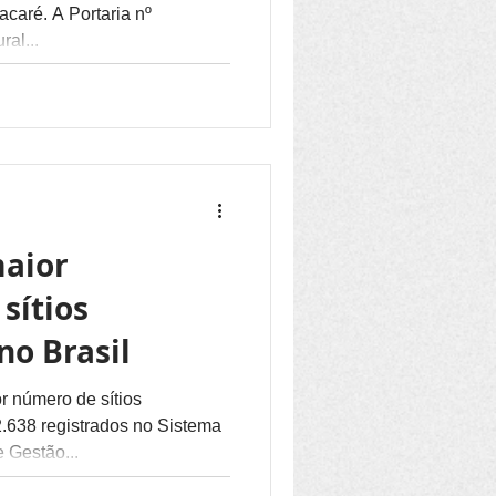
caré. A Portaria nº
al...
maior
sítios
no Brasil
r número de sítios
 registrados no Sistema
 Gestão...