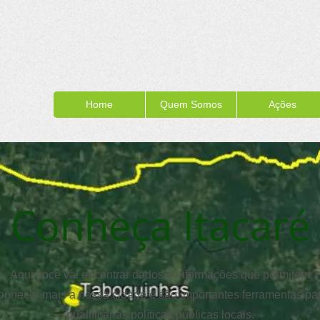
Home
Quem Somos
Ações
Conheça Itacaré
Aqui você vai encontrar dados e informações que permitem
onhecer mais a nossa cidade e são importantes ferramentas pa
qualificar as políticas públicas locais.