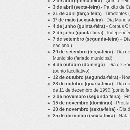
2 de abril (quinta-feira)
- Quinta Feira
3 de abril (sexta-feira)
- Paixão de Cr
21 de abril (terça-feira)
- Tiradentes 
1º de maio (sexta-feira)
- Dia Mundia
4 de junho (quinta-feira)
- Corpus Chr
2 de julho (quinta-feira)
- Independên
7 de setembro (segunda-feira)
– Dia
nacional)
29 de setembro (terça-feira)
- Dia d
Município (feriado municipal)
4 de outubro (domingo)
- Dia de Sã
(ponto facultativo)
12 de outubro (segunda-feira)
- Nos
28 de outubro (quarta-feira)
- Dia do
de 11 de dezembro de 1990 (ponto fac
2 de novembro (segunda-feira)
- Fi
15 de novembro (domingo)
- Procla
20 de novembro (sexta-feira)
- Dia 
25 de dezembro (sexta-feira)
- Natal