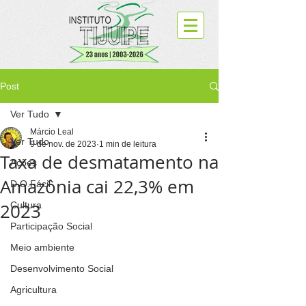
Post
Ver Tudo
Márcio Leal
Ver Tudo
9 de nov. de 2023
1 min de leitura
Taxa de desmatamento na
Ações
Amazônia cai 22,3% em
D.O.Fácil
2023
Cultura
Participação Social
Meio ambiente
Desenvolvimento Social
Agricultura