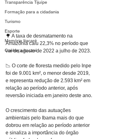
Transparência Tijuípe
Formação para a cidadania
Turismo
Esporte
🌳 A taxa de desmatamento na 
Memória Itacaré
Amazônia caiu 22,3% no período que 
Conheça Itacaré
vai de agosto de 2022 a julho de 2023.
📉 O corte de floresta medido pelo Inpe 
foi de 9.001 km², o menor desde 2019, 
e representa redução de 2.593 km² em 
relação ao período anterior, após 
reversão iniciada em janeiro deste ano.
O crescimento das autuações 
ambientais pelo Ibama mais do que 
dobrou em relação ao período anterior 
e sinaliza a importância do órgão 