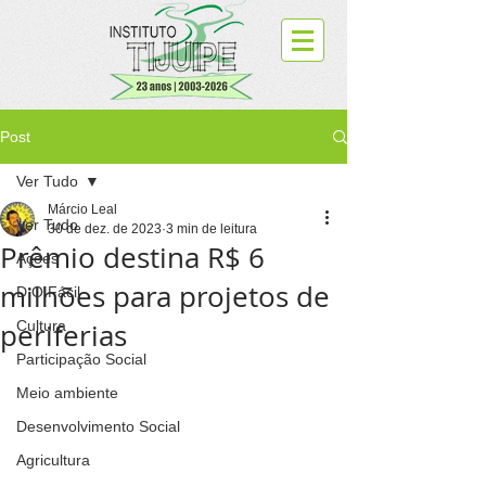
Post
Ver Tudo
Márcio Leal
Ver Tudo
30 de dez. de 2023
3 min de leitura
Prêmio destina R$ 6
Ações
milhões para projetos de
D.O.Fácil
periferias
Cultura
Participação Social
Meio ambiente
Desenvolvimento Social
Agricultura