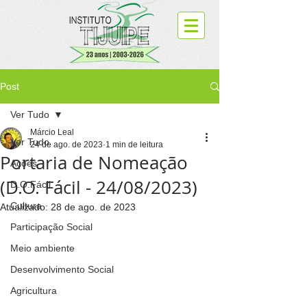
Post
Ver Tudo
Márcio Leal
Ver Tudo
24 de ago. de 2023
1 min de leitura
Portaria de Nomeação
Ações
(D.O. Fácil - 24/08/2023)
D.O.Fácil
Cultura
Atualizado:
28 de ago. de 2023
Participação Social
Meio ambiente
Desenvolvimento Social
Agricultura