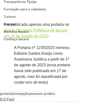
Transparência Tijuípe
Formação para a cidadania
Turismo
Esporte
Foi publicada apenas uma portaria no 
Diário Oficial da Prefeitura de Itacaré 
Memória Itacaré
em 24 de agosto de 2023
:
Conheça Itacaré
A Portaria nº 1235/2023 nomeou 
Edilane Santos Araújo como 
Assessora Jurídica a partir de 1º 
de agosto de 2023 (
essa portaria 
havia sido publicada em 17 de 
agosto, mas foi republicada por 
conter erro de texto
)
portaria
nomeação
assessor jurídico
D.O.Fácil