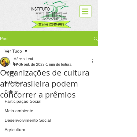
Post
Ver Tudo
Márcio Leal
Ver Tudo
17 de out. de 2023
1 min de leitura
Organizações de cultura
Ações
afrobrasileira podem
D.O.Fácil
concorrer a prêmios
Cultura
Participação Social
Meio ambiente
Desenvolvimento Social
Agricultura