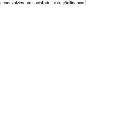
desenvolvimento social
administração
finanças
transporte
planejamento
D.O.Fácil
Ver tudo
Posts recentes