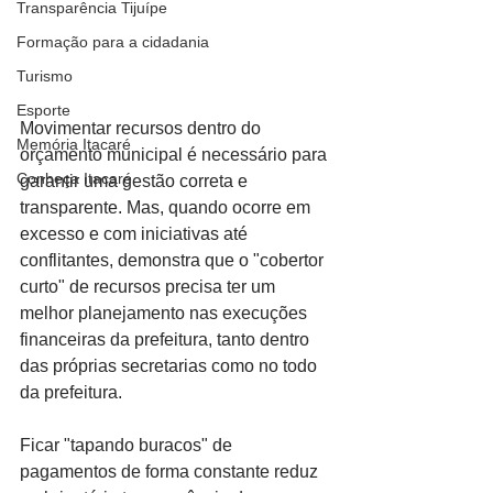
Transparência Tijuípe
Formação para a cidadania
Turismo
Esporte
Movimentar recursos dentro do 
Memória Itacaré
orçamento municipal é necessário para 
Conheça Itacaré
garantir uma gestão correta e 
transparente. Mas, quando ocorre em 
excesso e com iniciativas até 
conflitantes, demonstra que o "cobertor 
curto" de recursos precisa ter um 
melhor planejamento nas execuções 
financeiras da prefeitura, tanto dentro 
das próprias secretarias como no todo 
da prefeitura.
Ficar "tapando buracos" de 
pagamentos de forma constante reduz 