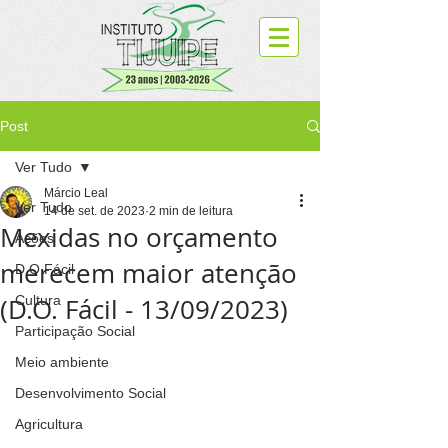
Post
Ver Tudo
Márcio Leal
Ver Tudo
14 de set. de 2023
2 min de leitura
Mexidas no orçamento
Ações
merecem maior atenção
D.O.Fácil
(D.O. Fácil - 13/09/2023)
Cultura
Participação Social
Meio ambiente
Desenvolvimento Social
Agricultura