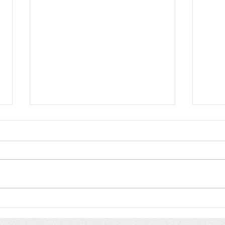
Ibama credencia projetos
Sena
de recuperação de
grat