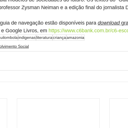
ofessor Zysman Neiman e a edição final do jornalista D
 guia de navegação estão disponíveis para 
download
 gra
e Google Livros, em 
https://www.c6bank.com.br/c6-esc
uilombola
indigenas
literatura
criança
amazonia
lvimento Social