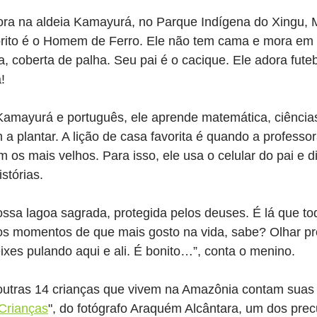
ora na aldeia Kamayurá, no Parque Indígena do Xingu, 
orito é o Homem de Ferro. Ele não tem cama e mora em 
, coberta de palha. Seu pai é o cacique. Ele adora futeb
!
Kamayurá e português, ele aprende matemática, ciências
a plantar. A lição de casa favorita é quando a professo
 os mais velhos. Para isso, ele usa o celular do pai e 
stórias. 
nossa lagoa sagrada, protegida pelos deuses. É lá que 
s momentos de que mais gosto na vida, sabe? Olhar pr
xes pulando aqui e ali. É bonito…”, conta o menino.
utras 14 crianças que vivem na Amazônia contam suas h
Crianças
", do fotógrafo Araquém Alcântara, um dos prec