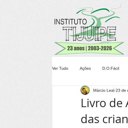
Ver Tudo
Ações
D.O.Fácil
Márcio Leal
23 de 
Agricultura
Transparência Tiju
Livro de
das cria
Conheça Itacaré