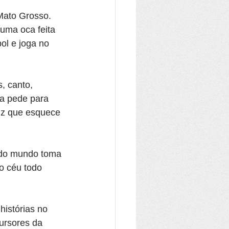
Mato Grosso. 
uma oca feita 
ol e joga no 
, canto, 
ra pede para 
diz que esquece 
todo mundo toma 
o céu todo 
istórias no 
ursores da 