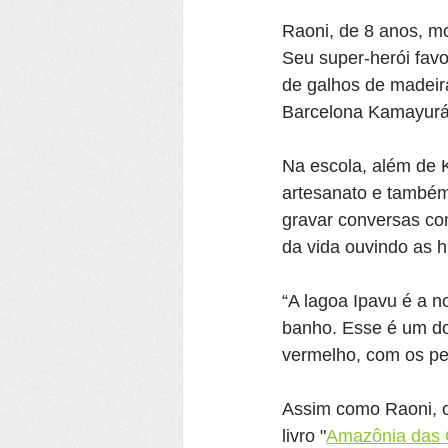
Raoni, de 8 anos, m
Seu super-herói fav
de galhos de madeira
Barcelona Kamayurá
Na escola, além de 
artesanato e também 
gravar conversas com
da vida ouvindo as hi
“A lagoa Ipavu é a 
banho. Esse é um do
vermelho, com os pei
Assim como Raoni, o
livro "
Amazônia das 