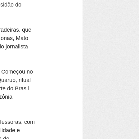
nsidão do 
.
radeiras, que 
zonas, Mato 
 jornalista 
s. Começou no 
arup, ritual 
e do Brasil. 
zônia 
fessoras, com 
lidade e 
a de 