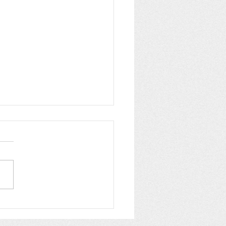
c tem 1.250 vagas
uitas para cursos de