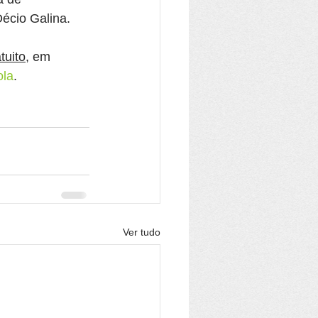
écio Galina.
tuito
, em 
ola
.
Ver tudo