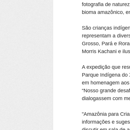
fotografia de nature
bioma amazônico, em 
São crianças indígena
representam a diver
Grosso, Pará e Rorai
Morris Kachani e ilu
A expedição que resu
Parque Indígena do X
em homenagem aos mo
“Nosso grande desaf
dialogassem com men
"Amazônia para Cria
informações e sugest
discutir em sala de 