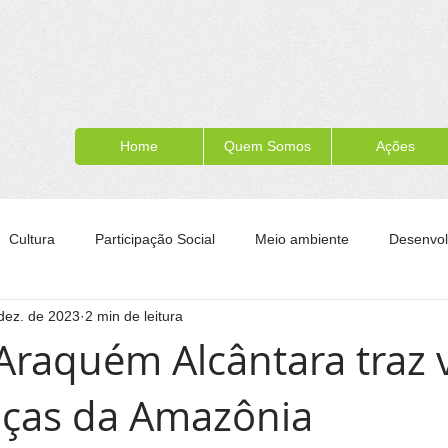
Home
Quem Somos
Ações
Cultura
Participação Social
Meio ambiente
Desenvol
dez. de 2023
2 min de leitura
ípe
Formação para a cidadania
Turismo
Esporte
 Araquém Alcântara traz 
nças da Amazônia