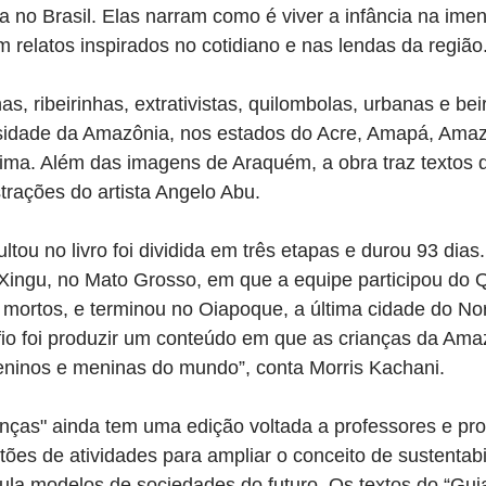
za no Brasil. Elas narram como é viver a infância na ime
relatos inspirados no cotidiano e nas lendas da região
s, ribeirinhas, extrativistas, quilombolas, urbanas e bei
sidade da Amazônia, nos estados do Acre, Amapá, Ama
ma. Além das imagens de Araquém, a obra traz textos do
strações do artista Angelo Abu.
ltou no livro foi dividida em três etapas e durou 93 dia
ingu, no Mato Grosso, em que a equipe participou do Qu
rtos, e terminou no Oiapoque, a última cidade do Nort
io foi produzir um conteúdo em que as crianças da Ama
inos e meninas do mundo”, conta Morris Kachani.
nças" ainda tem uma edição voltada a professores e pro
ões de atividades para ampliar o conceito de sustentabi
aula modelos de sociedades do futuro. Os textos do “Gui