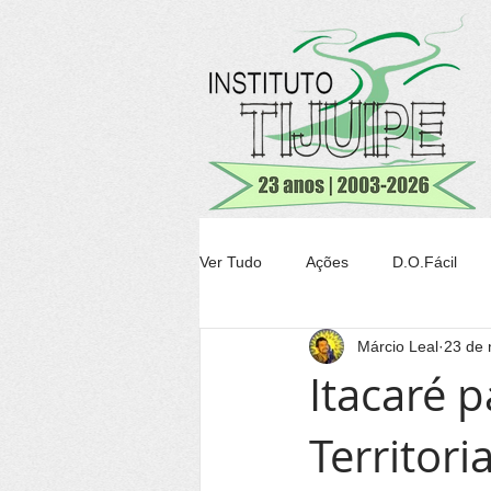
Ver Tudo
Ações
D.O.Fácil
Márcio Leal
23 de 
Agricultura
Transparência Tiju
Itacaré p
Territori
Conheça Itacaré