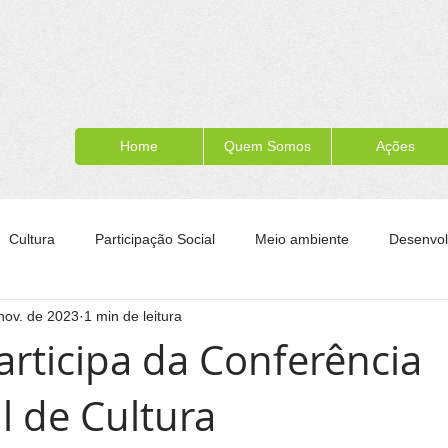
Home
Quem Somos
Ações
Cultura
Participação Social
Meio ambiente
Desenvol
nov. de 2023
1 min de leitura
ípe
Formação para a cidadania
Turismo
Esporte
articipa da Conferência
al de Cultura