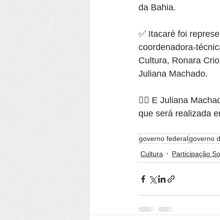
da Bahia.
✅ Itacaré foi repres
coordenadora-técnica
Cultura, Ronara Crio
Juliana Machado.
👉🏿 E Juliana Machad
que será realizada 
governo federal
governo d
Cultura
Participação So