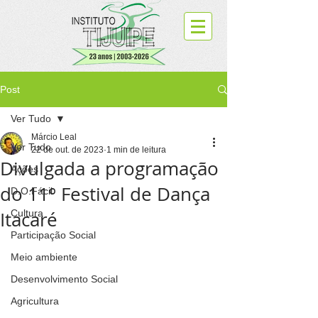
Post
Ver Tudo
Márcio Leal
Ver Tudo
22 de out. de 2023
1 min de leitura
Divulgada a programação
Ações
do 11º Festival de Dança
D.O.Fácil
Itacaré
Cultura
Participação Social
Meio ambiente
Desenvolvimento Social
Agricultura