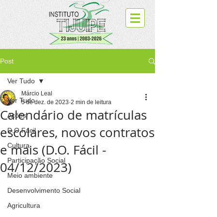
Post
Ver Tudo
Márcio Leal
Ver Tudo
5 de dez. de 2023
2 min de leitura
Calendário de matrículas
Ações
escolares, novos contratos
D.O.Fácil
e mais (D.O. Fácil -
Cultura
Participação Social
04/12/2023)
Meio ambiente
Desenvolvimento Social
Agricultura