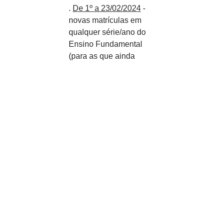
. 
De 1º a 23/02/2024
 - 
novas matrículas em 
qualquer série/ano do 
Ensino Fundamental 
(para as que ainda 
não estavam 
matriculadas em 
nenhuma escola 
municipal de Itacaré).
Saiu também, no Anexo III, 
a tabela com o máximo de 
estudantes por turma em 
cada nível de ensino, que 
variam de 15 (em caso de 
creches para crianças de 1 
e 2 anos) a 40 (8º e 9º ano 
do Ensino Fundamental).