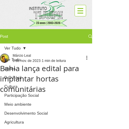
Post
Ver Tudo
Márcio Leal
Ver Tudo
9 de nov. de 2023
1 min de leitura
Bahia lança edital para
Ações
implantar hortas
D.O.Fácil
comunitárias
Cultura
Participação Social
Meio ambiente
Desenvolvimento Social
Agricultura