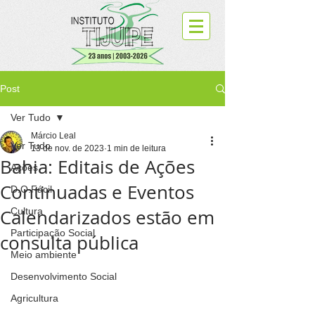
Post
Ver Tudo
Márcio Leal
Ver Tudo
13 de nov. de 2023
1 min de leitura
Bahia: Editais de Ações
Ações
Continuadas e Eventos
D.O.Fácil
Calendarizados estão em
Cultura
Participação Social
consulta pública
Meio ambiente
Desenvolvimento Social
Agricultura