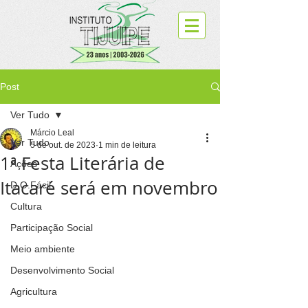
Post
Ver Tudo
Márcio Leal
Ver Tudo
5 de out. de 2023
1 min de leitura
1ª Festa Literária de
Ações
Itacaré será em novembro
D.O.Fácil
Cultura
Participação Social
Meio ambiente
Desenvolvimento Social
Agricultura